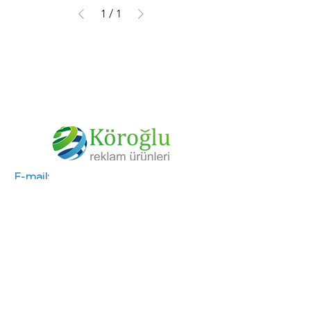
1
/
1
E-mail:
info@koroglureklam.com.tr
Tel:
+90 (312) 341 46 66
Fax:
+90 (312) 341 46 67
Gsm:
+90 (533) 563 50 88