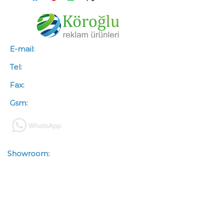
E-mail:
info@koroglureklam.com.tr
Tel:
+90 (312) 341 46 66
Fax:
+90 (312) 341 46 67
Gsm:
+90 (533) 563 50 88
Showroom:
Zübeyde Hanım
Mah.Kazımkarabekir Cad.
Çetinkaya İşhanı No : 93/3-4
Altındağ / ANKARA
Depo:
Zübeyde Hanım