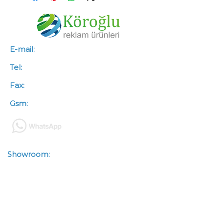
E-mail:
info@koroglureklam.com.tr
Tel:
+90 (312) 341 46 66
Fax:
+90 (312) 341 46 67
Gsm:
+90 (533) 563 50 88
Showroom:
Zübeyde Hanım
Mah.Kazımkarabekir Cad.
Çetinkaya İşhanı No : 93/3-4
Altındağ / ANKARA
Depo:
Zübeyde Hanım