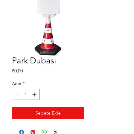
Park Dubası
Fiyat
₺0,00
Adet
*
Sepete Ekle