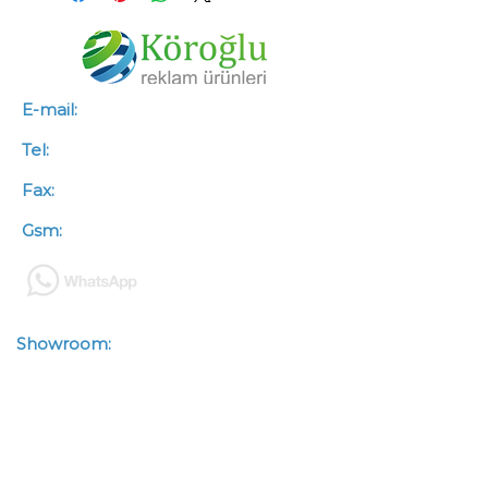
E-mail:
info@koroglureklam.com.tr
Tel:
+90 (312) 341 46 66
Fax:
+90 (312) 341 46 67
Gsm:
+90 (533) 563 50 88
Showroom:
Zübeyde Hanım
Mah.Kazımkarabekir Cad.
Çetinkaya İşhanı No : 93/3-4
Altındağ / ANKARA
Depo:
Zübeyde Hanım