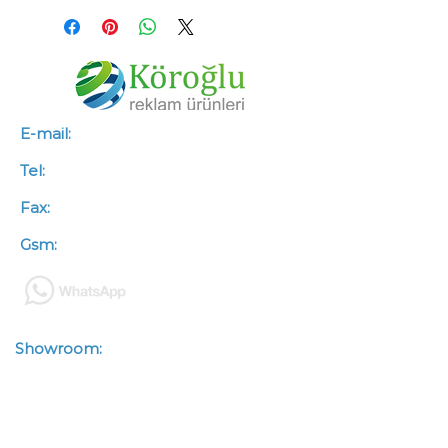
E-mail:
info@koroglureklam.com.tr
Tel:
+90 (312) 341 46 66
Fax:
+90 (312) 341 46 67
Gsm:
+90 (533) 563 50 88
Showroom:
Zübeyde Hanım
Mah.Kazımkarabekir Cad.
Çetinkaya İşhanı No : 93/3-4
Altındağ / ANKARA