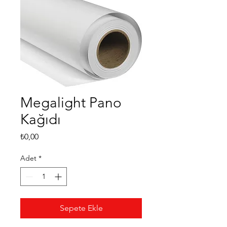
Megalight Pano
Kağıdı
Fiyat
₺0,00
Adet
*
Sepete Ekle