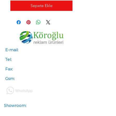
Sepete Ekle
E-mail:
info@koroglureklam.com.tr
Tel:
+90 (312) 341 46 66
Fax:
+90 (312) 341 46 67
Gsm:
+90 (533) 563 50 88
Showroom:
Zübeyde Hanım
Mah.Kazımkarabekir Cad.