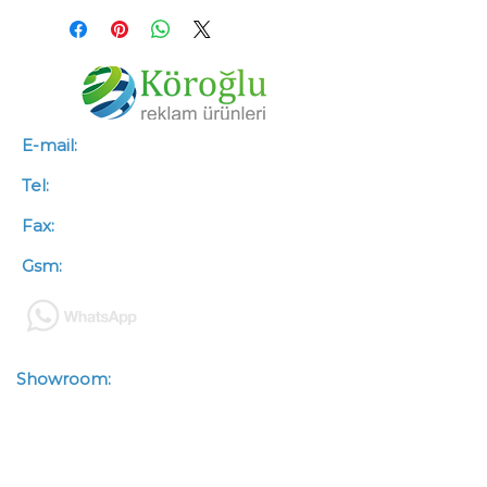
E-mail:
info@koroglureklam.com.tr
Tel:
+90 (312) 341 46 66
Fax:
+90 (312) 341 46 67
Gsm:
+90 (533) 563 50 88
Showroom:
Zübeyde Hanım
Mah.Kazımkarabekir Cad.
Çetinkaya İşhanı No : 93/3-4
Altındağ / ANKARA