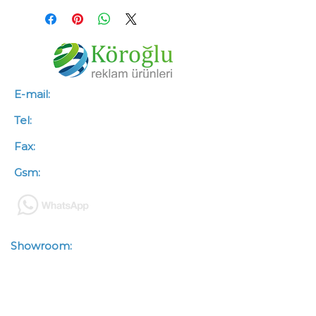
E-mail:
info@koroglureklam.com.tr
Tel:
+90 (312) 341 46 66
Fax:
+90 (312) 341 46 67
Gsm:
+90 (533) 563 50 88
Showroom:
Zübeyde Hanım
Mah.Kazımkarabekir Cad.
Çetinkaya İşhanı No : 93/3-4
Altındağ / ANKARA