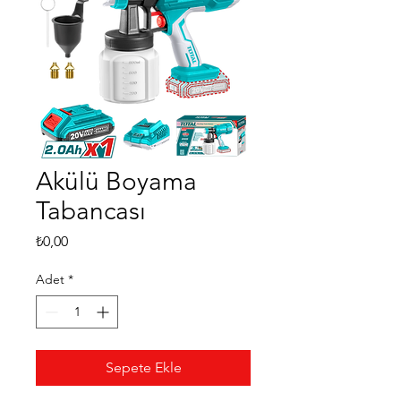
Akülü Boyama
Tabancası
Fiyat
₺0,00
Adet
*
Sepete Ekle