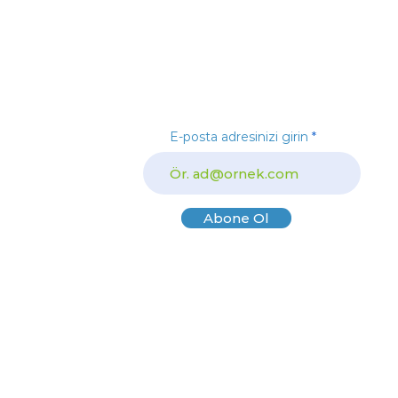
İndirimli Ürünlerden
yararlanmak ve
kampanyalardan haberdar
olmak için mail listemize kayıt
olun
eri
E-posta adresinizi girin
ler
Abone Ol