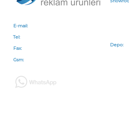
Showro
Mah.Kaz
Çetinkay
Altında
E-mail:
info@koroglureklam.com.tr
Tel:
+90 (312) 341 46 66
Depo:
Z
Fax:
+90 (312) 341 46 67
Mah.Kaz
Gsm:
+90 (533) 563 50 88
Çetinkay
Altında