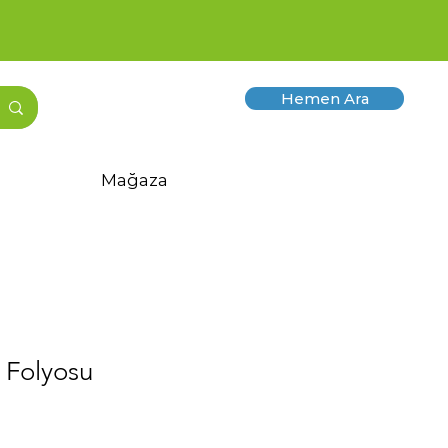
Hemen Ara
Mağaza
 Folyosu