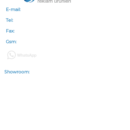
E-mail:
info@koroglureklam.com.tr
Tel:
+90 (312) 341 46 66
Fax:
+90 (312) 341 46 67
Gsm:
+90 (533) 563 50 88
Showroom:
Zübeyde Hanım
Mah.Kazımkarabekir Cad.
Çetinkaya İşhanı No : 93/3-4
Altındağ / ANKARA
Depo:
Zübeyde Hanım
Mah.Kazımkarabekir Cad. Çetinkaya
İşhanı No : 93/ 7-26 Altındağ /
ANKARA