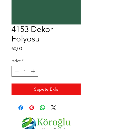
4153 Dekor
Folyosu
Fiyat
₺0,00
Adet
*
Sepete Ekle